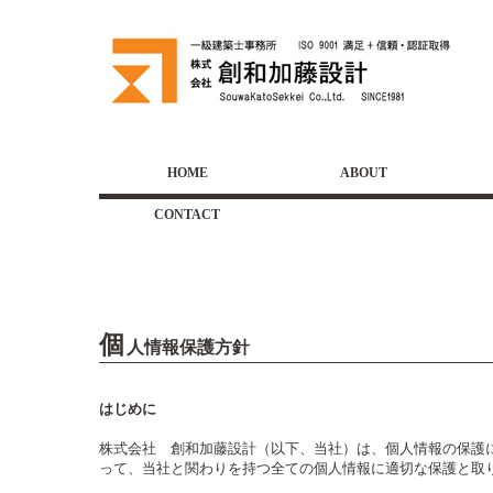
HOME
ABOUT
会社概要
社長挨拶
個人情報について
主
業
受
CONTACT
個
人情報保護方針
はじめに
株式会社 創和加藤設計（以下、当社）は、個人情報の保護
って、当社と関わりを持つ全ての個人情報に適切な保護と取